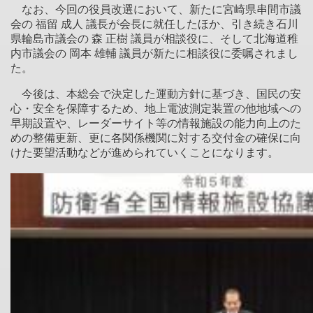
なお、今回の役員改選において、新たに宮崎県串間市議
会の 福留 成人 議長が会長に就任したほか、引き続き石川
県輪島市議会の 森 正樹 議員が相談役に、そして北海道稚
内市議会の 岡本 雄輔 議員が新たに相談役に委嘱されまし
た。
今後は、本総会で決定した運動方針に基づき、国民の安
心・安全を保障するため、地上電波測定装置の他地域への
早期設置や、レーダーサイト等の情報施設の能力向上のた
めの整備更新、更に各関係機関に対する交付金の確保に向
けた要望活動などが進められていくことになります。