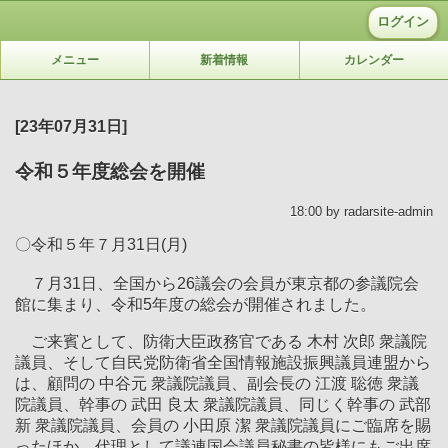
ログイン
メニュー
新着情報
カレンダー
[23年07月31日]
令和５年度総会を開催
18:00 by radarsite-admin
〇令和５年７月
31
日
(
月
)
７月
31
日、全国から
26
議会の会員が東京都の参議院会
館に集まり、令和
5
年度の総会が開催されました。
ご来賓として、防衛大臣政務官である 木村 次郎 衆議院
議員、そして自民党防衛省全国情報施設振興議員連盟から
は、顧問の 中谷元 衆議院議員、副会長の 江渡 聡徳 衆議
院議員、幹事の 武田 良太 衆議院議員、同じく幹事の 武部
新 衆議院議員、会員の 小田原 潔 衆議院議員にご臨席を賜
ったほか、代理として議連国会議員秘書の皆様にもご出席