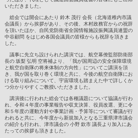
いただきました。
総会では開会にあたり 鈴木 茂行 会長（北海道稚内市議
会議長）から挨拶があり、その後、木村政務官からの祝辞
を頂いたほか、自民党防衛省全国情報施設振興議員連盟の
中谷顧問 をはじめ各国会議員の皆様からも祝辞を頂きま
した。
議事に先立ち設けられた講演では、航空幕僚監部防衛部
長の 坂梨 弘明 空将補より、「我が国周辺の安全保障環境
と航空自衛隊の将来体制の方向性」についてご講演を頂
き、我が国を取り巻く環境と共に、今後の航空自衛隊にお
ける取り組みについて、宇宙環境も踏まえた中で詳しくか
つ分かりやすくご教授いただきました。
講演後に行われた総会では各種議題について協議が行わ
れ、令和４年度の事業報告や収支決算、役員改選、更に令
和５年度の運動方針や事業計画・予算等について審議が行
われると共に、今年度から新規加入となる三重県津市議会
の紹介も行われ、津市議会の 小野 欽市 議長より加入にあ
たっての挨拶も頂きました。