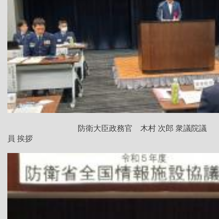
防衛大臣政務官 木村 次郎 衆議院議
員 挨拶