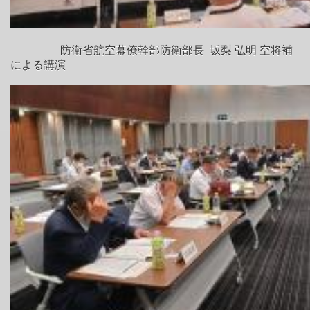
防衛省航空幕僚幹部防衛部長 坂梨 弘明 空将補
による講演