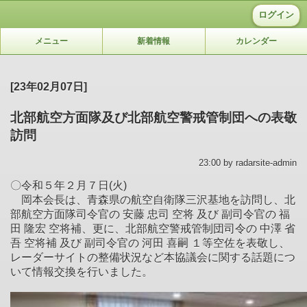
ログイン
メニュー
新着情報
カレンダー
[23年02月07日]
北部航空方面隊及び北部航空警戒管制団への表敬
訪問
23:00 by radarsite-admin
〇令和５年２月７日(火)
岡本会長は、青森県の航空自衛隊三沢基地を訪問し、北
部航空方面隊司令官の 安藤 忠司 空将 及び 副司令官の 福
田 隆宏 空将補、更に、北部航空警戒管制団司令の 中澤 省
吾 空将補 及び 副司令官の 河田 喜嗣 １等空佐を表敬し、
レーダーサイトの整備状況など本協議会に関する話題につ
いて情報交換を行いました。