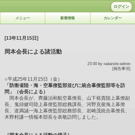
ログイン
メニュー
新着情報
カレンダー
[13年11月15日]
岡本会長による諸活動
23:00 by radarsite-admin
[報告事項]
○平成25年11月15日（金）
「防衛省陸・海・空幕僚監部並びに統合幕僚監部等を訪
問」（会長による）
岡本会長が、齊藤治和航空幕僚長、山下裕貴陸上幕僚副
長、鬼頭健司陸上幕僚監部総務課長、河野克俊海上幕僚
長、道満誠一海上幕僚監部総務部長、岩崎茂統合幕僚長、
木野村謙一情報本部長を表敬訪問しました。