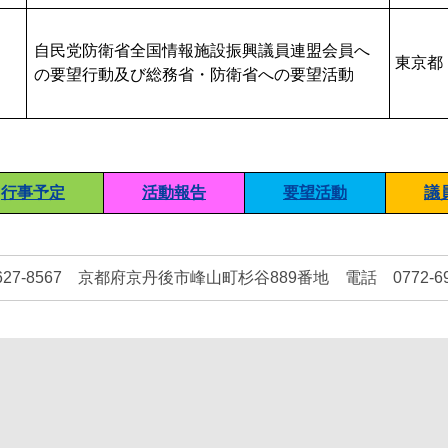
自民党防衛省全国情報施設振興議員連盟会員へ
東京都
の要望行動及び総務省・防衛省への要望活動
行事予定
活動報告
要望活動
議
8567 京都府京丹後市峰山町杉谷889番地 電話 0772-69-